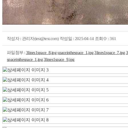
작성자 : 관리자(test@test.com) 작성일 : 2025-04-14 조회수 : 361
파일첨부 :
3lines1space_8.jpg
spaceinthespace_1.jpg
3lines1space_7.jpg
3
spaceinthespace_1.jpg
3lines1space_9.jpg